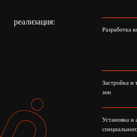
Застройка и темат
зон
Установка и админ
специального ПО д
к игровым станция