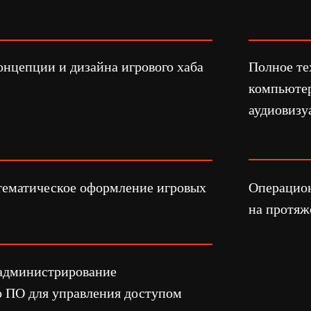
ическое оформление игровых
Операционная поддерж
на протяжении фестив
истрирование
ля управления доступом
м