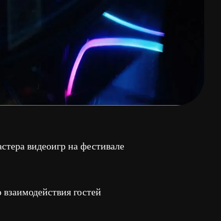
игр на фестивале
твия гостей
снащение: игровые
лятор, периферия,
емы