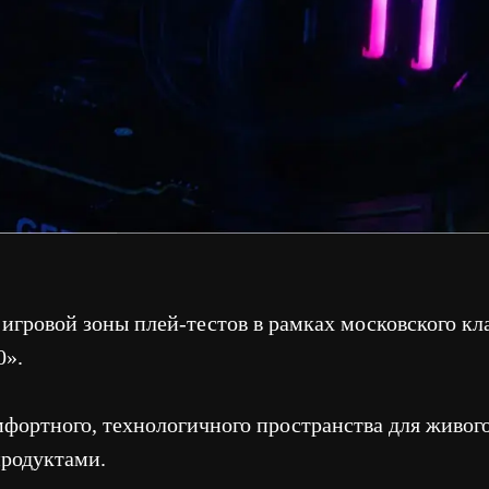
й зоны плей-тестов в рамках московского кластера видео
ого, технологичного пространства для живого взаимодейс
тами.
ии и дизайна игрового хаба
Полное техническое о
компьютеры, автосиму
аудиовизуальные сист