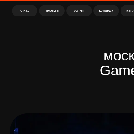
о нас
проекты
услуги
команда
награды
москов
GameHu