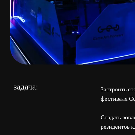
задача:
Застроить стенд и 
фестиваля Comic C
Создать вовлекающ
резидентов кластер
реализация:
Разработали конце
стенда