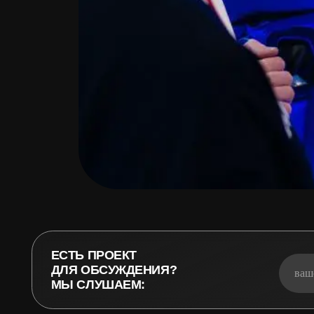
ЕСТЬ ПРОЕКТ
ДЛЯ ОБСУЖДЕНИЯ?
МЫ СЛУШАЕМ:
О нас
Проекты
Услуги
Коман
INFO@
INFO@