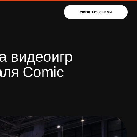
связаться с нами
деоигр
Comic