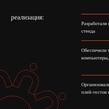
Обеспечили технич
компьютеры, перифе
Организовали полн
плей-тестов на про