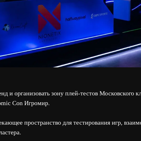
организовать зону плей-тестов Московского кластера вид
on Игромир.
ее пространство для тестирования игр, взаимодействия с
а.
пцию и дизайн пространства
Выполнили застройку 
игровых точек