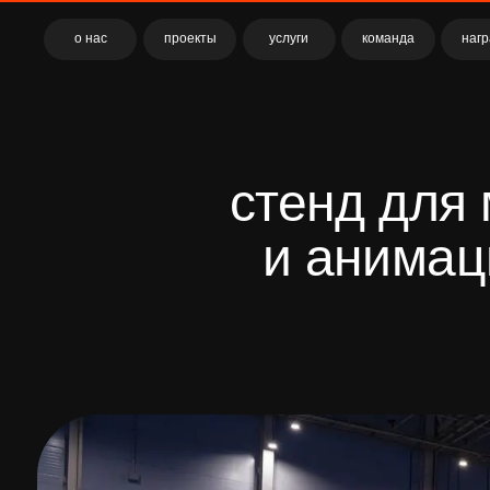
о нас
проекты
услуги
команда
награды
стенд для мо
и анимации