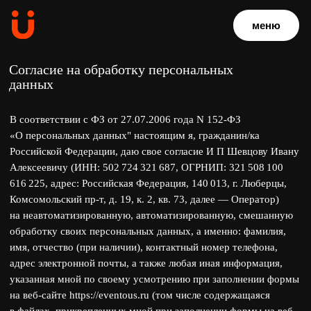
меню
Согласие на обработку персональных
данных
В соответствии с ФЗ от 27.07.2006 года N 152-ФЗ
«О персональных данных" настоящим я, гражданин/ка
Российской Федерации, даю свое согласие И П Шевцову Ивану
Алексеевичу (ИНН: 502 724 321 687, ОГРНИП: 321 508 100
616 225, адрес: Российская Федерация, 140 013, г. Люберцы,
Комсомольский пр-т, д. 19, к. 2, кв. 73, далее — Оператор)
на неавтоматизированную, автоматизированную, смешанную
обработку своих персональных данных, а именно: фамилия,
имя, отчество (при наличии), контактный номер телефона,
адрес электронной почты, а также любая иная информация,
указанная мной по своему усмотрению при заполнении формы
на веб-сайте https://eventous.ru (том числе содержащаяся
в файлах, прикрепленных мной при заполнении формы на веб-
сайте), любыми действиями (одним или
в совокупности), совершаемыми с персональными данными,
включая: сбор, создание, запись, систематизация, накопление,
хранение, уточнение (обновление, изменение), дополнение,
извлечение, использование, копирование, передачу
(распространение, предоставление, доступ), обезличивание,
блокирование, удаление и уничтожение, архивирование.