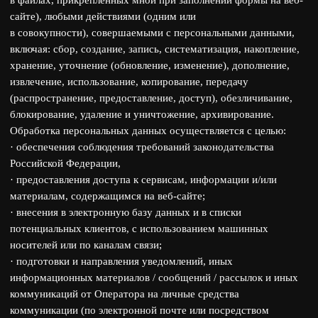
Обработка персональных данных осуществляется с целью:
· обеспечения соблюдения требований законодательства
Российской Федерации,
· предоставления доступа к сервисам, информации и/или
материалам, содержащимся на веб-сайте;
· внесения в электронную базу данных и в списки
потенциальных клиентов, с использованием машинных
носителей или по каналам связи;
· подготовки и направления уведомлений, иных
информационных материалов / сообщений / рассылок и иных
коммуникаций от Оператора на личные средства
коммуникации (по электронной почте или посредством
осуществления звонков на номер телефона), в том числе
содержащих информацию о деятельности Оператора;
· проведения Оператором аналитических исследований, в т. ч.
для улучшения сегментации целевой аудитории;
· участия субъекта в проектах Оператора;
· получения информации и новостях Оператора, о проектах,
обновлениях.
После достижения этих целей или утраты необходимости
их достижения персональные данные подлежат уничтожению
либо обезличиванию.
Я подтверждаю достоверность и полноту предоставленных
персональных данных.
Настоящее согласие вступает в силу со дня его предоставления
(в том числе посредством заполнения и отправки
соответствующей формы на сайте https://eventous.ru и
проставления соответствующей галочки в соответствующей